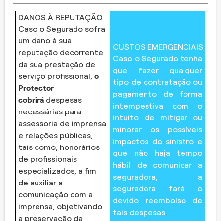
DANOS À REPUTAÇÃO
Caso o Segurado sofra
um dano à sua
CUSTOS EMERGENCIAIS
reputação decorrente
Caso o Segurado tenha
da sua prestação de
que fazer qualquer
serviço profissional,
o
tipo de contratação ou
Protector
pagamento de forma
cobrirá
despesas
intempestiva com o
necessárias para
intuito de mitigar ou
assessoria de imprensa
minorar os possíveis
e relações públicas,
impactos do sinistro e
tais como, honorários
que não haja tempo
de profissionais
hábil de comunicar a
especializados, a fim
seguradora, a
de auxiliar a
seguradora fará o
comunicação com a
devido reembolso de
imprensa, objetivando
tais despesas
.
a preservação da