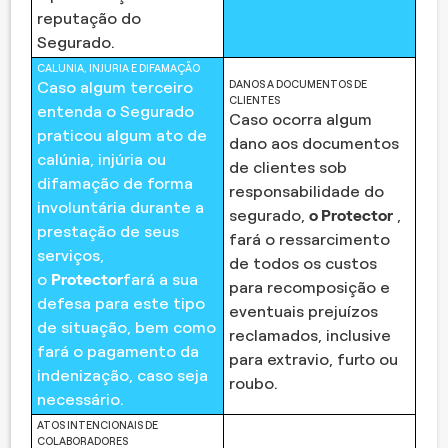
reputação do
Segurado.
CALUNIA, INJURIA E DIFAMAÇÃO
DANOS A DOCUMENTOS DE
Caso algum terceiro
CLIENTES
entenda o Segurado
Caso ocorra algum
praticou algum ato de
dano aos documentos
calúnia, injúria ou
de clientes sob
difamação de forma
responsabilidade do
involuntária durante a
segurado,
o Protector
,
prestação de seus
fará o ressarcimento
serviços,
de todos os custos
o
Protector
fará a sua
para recomposição e
defesa para este tipo
eventuais prejuízos
de situação, bem como
reclamados, inclusive
fará o pagamento da
para extravio, furto ou
indenização, caso seja
roubo.
necessário.
ATOS INTENCIONAIS DE
COLABORADORES